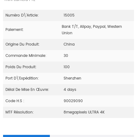
Numéro D\'article:
15005
Bank T/T, Alipay, Paypal, Western
Paiement:
Union
Origine Du Produit:
China
Commande Minimale:
30
Poids Du Produit:
100
Port D\'expédition:
Shenzhen
Délai De Mise En Œuvre:
4 days
Code H.S :
90029090
MTF Résolution:
8megapixels ULTRA 4K