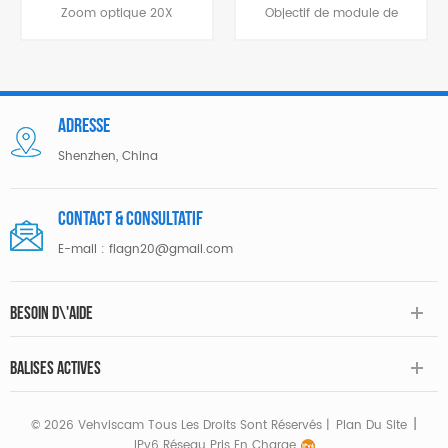
module de caméra
8-32 mm
Zoom optique 20X
Objectif de module de
Zoom
avec mise au point
mise au point
automatique haute
automatique AF Zoom
vitesse et résolution
optique 8MP 4X pour
1080P
caméra de
vidéoconférence
Adresse
Shenzhen, China
Contact & consultatif
E-mail :
flagn20@gmail.com
BESOIN D\'AIDE
BALISES ACTIVES
|
© 2026 Vehviscam Tous Les Droits Sont Réservés |
Plan Du Site
IPv6 Réseau Pris En Charge