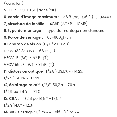
(dans l'air)
5. TTL :
33,1 ± 0,4 (dans l'air)
6, cercle d'image maximum :
∅6.8 (W)-∅6.9 (T) (MAX)
7, structure de lentille :
4G5P (3G5P + 1GMP)
8, type de montage :
type de montage non standard
9, Force de serrage :
60-600gf-cm
10, champ de vision
(D/H/V) 1/2,8"
DFOV 138.3°（W）- 66.1°（T)
HFOV .1°（W）- 57.1°（T)
VFOV 55.9°（W）- 31.6°（T)
11, distorsion optique
1/2.8"-63.5%～-14.2%,
1/2.9"-56.1%～-13.2%
12, éclairage relatif
1/2,8" 50,2 % ~ 70 %,
1/2,9 po 54 % ～ 71 %
13, CRA :
1/2,8 po 14,8 ° ~ 12,5 °
1/2.9"14.5°～12.3°
14, MO,D. :
Large : 1,3 m～∞, Télé : 3,3 m～∞